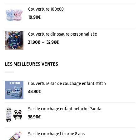
Couverture 100x80
19.90
€
Couverture dinosaure personnalisée
Plage
21.90
€
–
32.90
€
de
prix :
21.90€
LES MEILLEURES VENTES
à
32.90€
Couverture sac de couchage enfant stitch
48.90
€
Sac de couchage enfant peluche Panda
38.90
€
Sac de couchage Licorne 8 ans